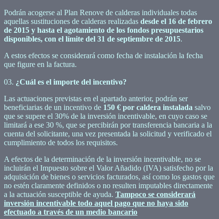
Podrán acogerse al Plan Renove de calderas individuales todas
aquellas sustituciones de calderas realizadas
desde el 16 de febrero
de 2015 y hasta el agotamiento de los fondos presupuestarios
disponibles, con el límite del 31 de septiembre de 2015
.
A estos efectos se considerará como fecha de instalación la fecha
que figure en la factura.
03.
¿Cuál es el importe del incentivo?
Las actuaciones previstas en el apartado anterior, podrán ser
beneficiarias de un incentivo de
150 € por caldera instalada
salvo
que se supere el 30% de la inversión incentivable, en cuyo caso se
limitará a ese 30 %, que se percibirán por transferencia bancaria a la
cuenta del solicitante, una vez presentada la solicitud y verificado el
cumplimiento de todos los requisitos.
A efectos de la determinación de la inversión incentivable, no se
incluirán el Impuesto sobre el Valor Añadido (IVA) satisfecho por la
adquisición de bienes o servicios facturados, así como los gastos que
no estén claramente definidos o no resulten imputables directamente
a la actuación susceptible de ayuda.
Tampoco se considerará
inversión incentivable todo aquel pago que no haya sido
efectuado a través de un medio bancario