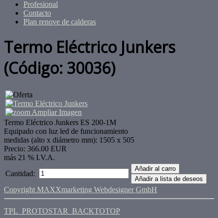
Profesional
Contacto
Plan renove de calderas
Termo Eléctrico Junkers
(Código:
30036
)
Ampliar Imagen
Termo Eléctrico Junkers ES 200-1M
Equipado con luz led de funcionamiento
medidas (alto x diámetro mm): 1505 x 505
Precio:
366.00 EUR
más 21 % I.V.A.
Cantidad:
Copyright MAXXmarketing Webdesigner GmbH
TPL_PROTOSTAR_BACKTOTOP